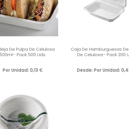
eja De Pulpa De Celulosa
Caja De Hamburguesas De
500ml– Pack 500 Uds.
De Celulosa– Pack 200 U
V
V
Por Unidad:
0,13
€
Desde: 
Por Unidad:
0,
A
A
L
L
O
O
R
R
A
A
D
D
O
O
C
C
O
O
N
N
0
0
D
D
Este Producto Tiene Múltiples Variantes. Las Opciones Se Pueden Elegir En La Página De Producto
E
E
5
5