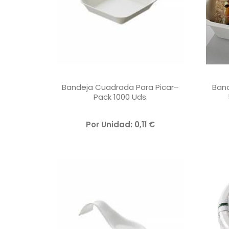
Bandeja Cuadrada Para Picar–
Band
Pack 1000 Uds.
V
Por Unidad:
0,11
€
A
L
O
R
A
D
O
C
O
N
0
D
E
5