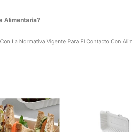
a Alimentaria?
Con La Normativa Vigente Para El Contacto Con Ali
Este Producto Tiene Múltiples Variantes. Las Opciones Se Pueden Elegir En La Página De Producto