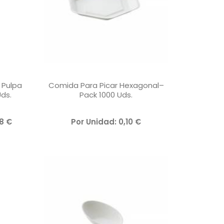
 Pulpa
Comida Para Picar Hexagonal–
ds.
Pack 1000 Uds.
V
48
€
Por Unidad:
0,10
€
A
L
O
R
A
D
O
C
O
N
0
D
E
5