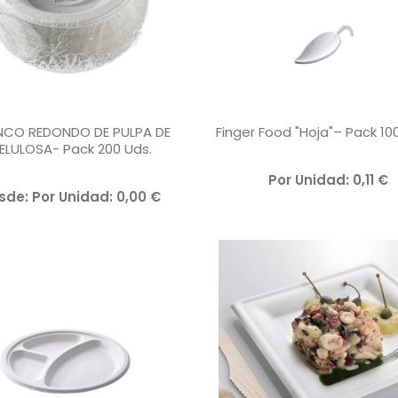
NCO REDONDO DE PULPA DE
Finger Food "Hoja"– Pack 10
ELULOSA- Pack 200 Uds.
V
Por Unidad:
0,11
€
A
V
sde: 
Por Unidad:
0,00
€
L
A
O
L
R
O
A
R
D
A
O
D
C
O
O
C
N
O
0
N
D
0
E
D
5
E
5