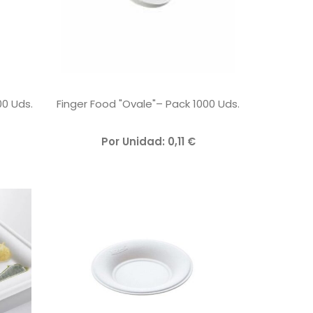
00 Uds.
Finger Food "Ovale"– Pack 1000 Uds.
V
Por Unidad:
0,11
€
A
L
O
R
A
D
O
C
O
N
0
D
E
5