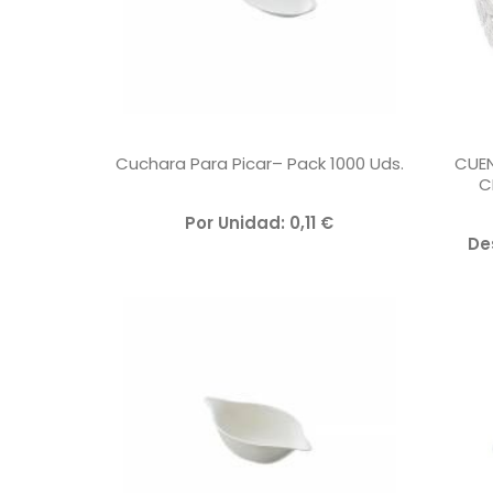
Cuchara Para Picar– Pack 1000 Uds.
CUE
C
V
Por Unidad:
0,11
€
A
De
L
O
R
A
D
O
C
O
N
0
D
E
5