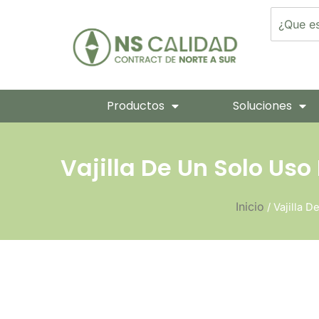
Ir
Search
Al
Contenido
Productos
Soluciones
Vajilla De Un Solo Uso
Inicio
/ Vajilla 