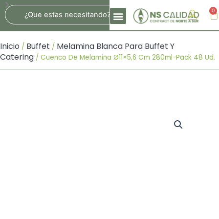
Ir
Search
0
Ca
Al
Contenido
Inicio
Buffet
Melamina Blanca Para Buffet Y
/
/
Catering
/ Cuenco De Melamina Ø11×5,6 Cm 280ml-Pack 48 Ud.