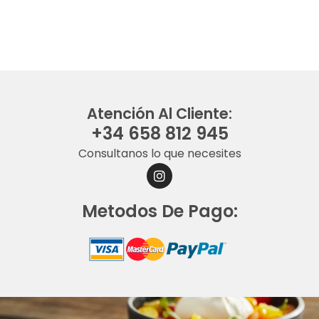
Atención Al Cliente:
+34 658 812 945
Consultanos lo que necesites
I
N
S
Metodos De Pago:
T
A
G
R
A
M