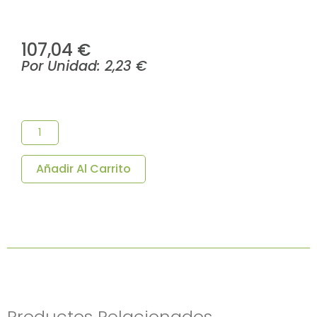
107,04
€
Por Unidad:
2,23
€
Cuenco
De
Melamina
Ø11x5,6
Cm
Añadir Al Carrito
280ml-
Pack
48
Ud.
Cantidad
Productos Relacionados