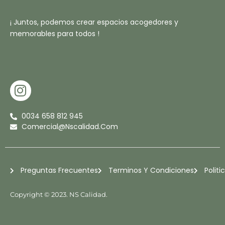
¡ Juntos, podemos crear espacios acogedores y
memorables para todos !
I
N
S
0034 658 812 945
T
Comercial@nscalidad.com
A
G
R
Preguntas Frecuentes
Terminos Y Condiciones
Politi
A
M
Copyright © 2023. NS Calidad.