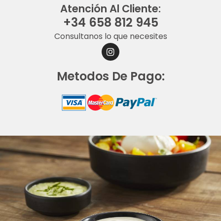
Atención Al Cliente:
+34 658 812 945
Consultanos lo que necesites
I
N
S
Metodos De Pago:
T
A
G
R
A
M