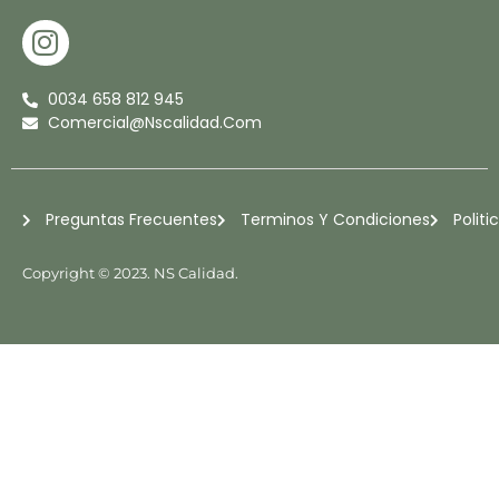
I
N
S
0034 658 812 945
T
Comercial@nscalidad.com
A
G
R
Preguntas Frecuentes
Terminos Y Condiciones
Politi
A
M
Copyright © 2023. NS Calidad.