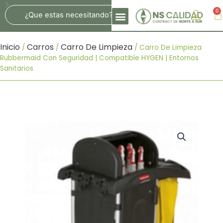
Ir
Search
0
Ca
Al
Contenido
Inicio
Carros
Carro De Limpieza
/
/
/ Carro De Limpieza
Rubbermaid Con Seguridad | Compatible HYGEN | Entornos
Sanitarios