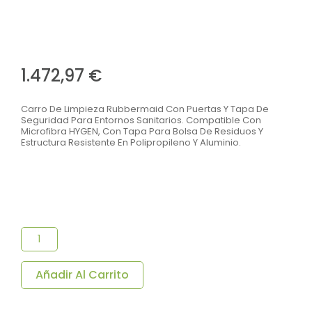
1.472,97
€
Carro De Limpieza Rubbermaid Con Puertas Y Tapa De
Seguridad Para Entornos Sanitarios. Compatible Con
Microfibra HYGEN, Con Tapa Para Bolsa De Residuos Y
Estructura Resistente En Polipropileno Y Aluminio.
Carro
De
Limpieza
Rubbermaid
Con
Añadir Al Carrito
Seguridad
|
Compatible