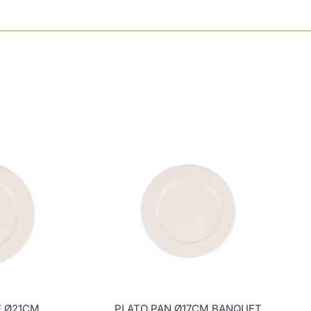
E Ø21CM
PLATO PAN Ø17CM BANQUET