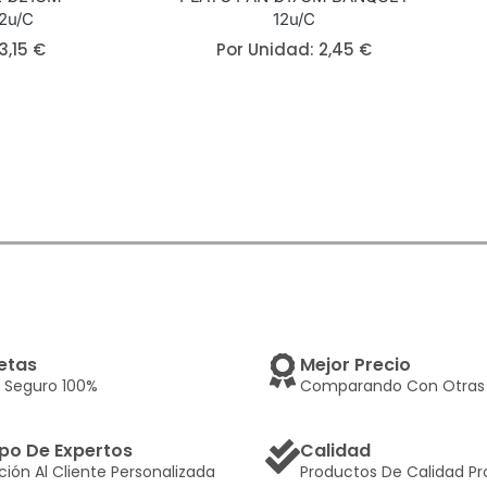
2u/c
12u/c
3,15
€
Por Unidad:
2,45
€
etas
Mejor Precio
 Seguro 100%
Comparando Con Otras 
po De Expertos
Calidad
ción Al Cliente Personalizada
Productos De Calidad Pr