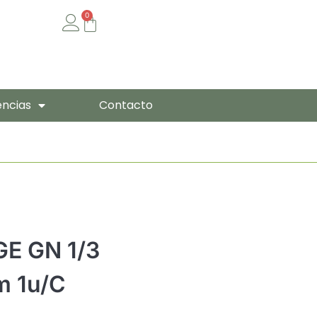
0
Cart
encias
Contacto
E GN 1/3
m 1u/c