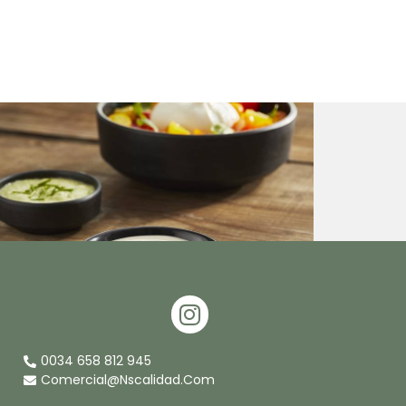
I
N
S
0034 658 812 945
T
Comercial@nscalidad.com
A