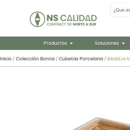
Ir
Search
Al
Contenido
Productos
Soluciones
Inicio
Colección Bonna
Cubetas Porcelana
/
/
/ BANDEJA M