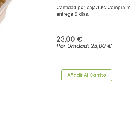
Cantidad por caja:1u/c Compra m
entrega 5 días.
23,00
€
Por Unidad:
23,00
€
BANDEJA
MIRAGE
GN
Añadir Al Carrito
1/3
32.5x17.5x6.5cm
1u/c
Cantidad