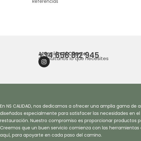
Referencias
+34 658 812 945
Atención Al Cliente:
Consultanos lo que necesites
I
N
S
T
A
G
R
A
En NS CALIDAD, nos dedicamos a ofrecer una amplia gama de ar
M
diseñados especialmente para satisfacer las necesidades en el s
restauración. Nuestro compromiso es proporcionar productos pr
Creemos que un buen servicio comienza con las herramientas
aquí, para apoyarte en cada paso del camino.