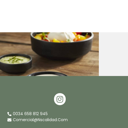
I
N
S
0034 658 812 945
T
Comercial@nscalidad.com
A