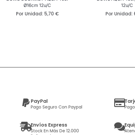
Ø16cm 12u/c
12u/c
Por Unidad:
5,70
€
Por Unidad:
PayPal
Tarj
Pago Seguro Con Paypal
Pago
Envíos Express
Equi
Stock En Más De 12.000
Aten