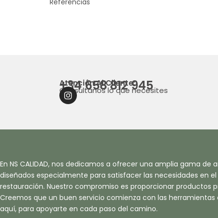
Referencias
+34 658 812 945
Atención Al Cliente:
Consultanos lo que necesites
I
N
S
T
A
G
R
A
En NS CALIDAD, nos dedicamos a ofrecer una amplia gama de ar
M
diseñados especialmente para satisfacer las necesidades en el s
restauración. Nuestro compromiso es proporcionar productos pr
Creemos que un buen servicio comienza con las herramientas
aquí, para apoyarte en cada paso del camino.