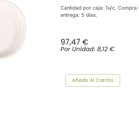
Cantidad por caja: 1u/c. Compra 
entrega: 5 días.
97,47
€
Por Unidad:
8,12
€
BANDEJA
OVAL
HYGGE
Añadir Al Carrito
MARMARA
21x10cm
12u/c
Cantidad