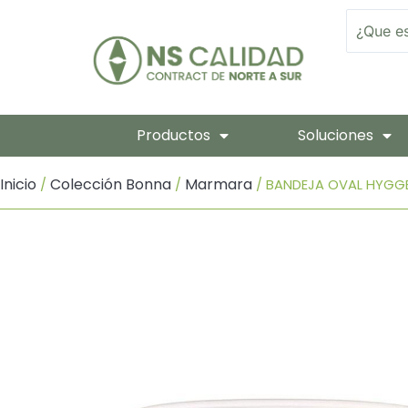
Ir
Search
Al
Contenido
Productos
Soluciones
Inicio
Colección Bonna
Marmara
/
/
/ BANDEJA OVAL HYGGE