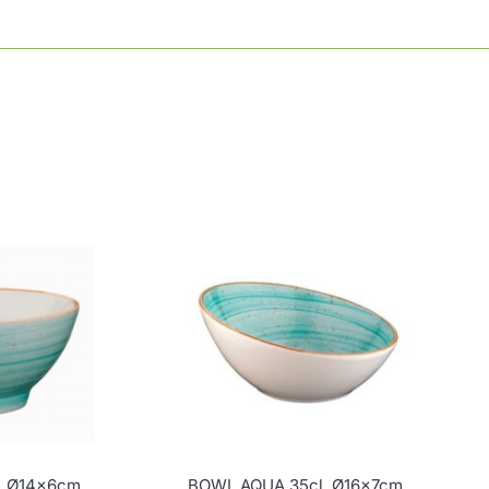
, Ø14x6cm
BOWL AQUA 35cl, Ø16x7cm