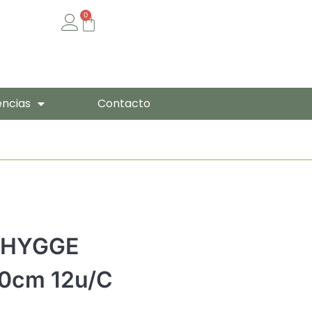
0
Cart
encias
Contacto
 HYGGE
0cm 12u/c