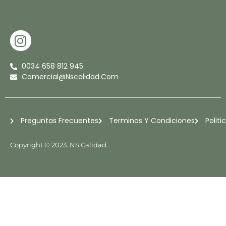
I
N
S
0034 658 812 945
T
Comercial@nscalidad.com
A
G
R
Preguntas Frecuentes
Terminos Y Condiciones
Politi
A
M
Copyright © 2023. NS Calidad.