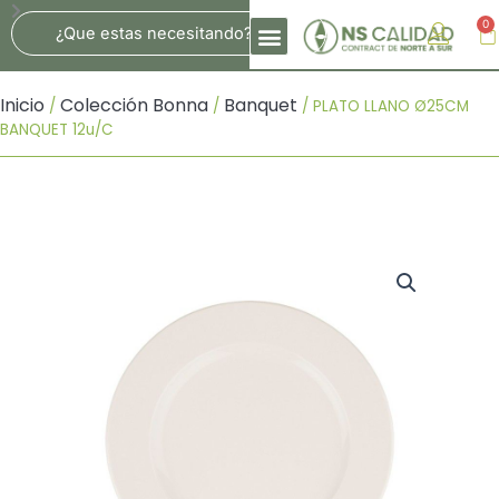
Ir
Search
0
Ca
Al
Contenido
Inicio
Colección Bonna
Banquet
/
/
/ PLATO LLANO Ø25CM
BANQUET 12u/c