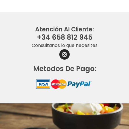
Atención Al Cliente:
+34 658 812 945
Consultanos lo que necesites
I
N
S
Metodos De Pago:
T
A
G
R
A
M