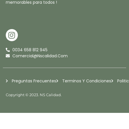
memorables para todos !
I
N
S
0034 658 812 945
T
Comercial@nscalidad.com
A
G
R
Preguntas Frecuentes
Terminos Y Condiciones
Politi
A
M
Copyright © 2023. NS Calidad.