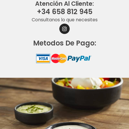
Atención Al Cliente:
+34 658 812 945
Consultanos lo que necesites
I
N
S
Metodos De Pago:
T
A
G
R
A
M