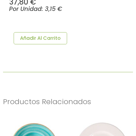
37,80
€
Por Unidad:
3,15
€
PLATO
POSTRE
Ø21CM
Añadir Al Carrito
BANQUET
12u/c
Cantidad
Productos Relacionados