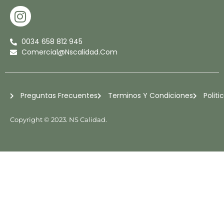
I
N
S
0034 658 812 945
T
Comercial@nscalidad.com
A
G
R
Preguntas Frecuentes
Terminos Y Condiciones
Politi
A
M
Copyright © 2023. NS Calidad.