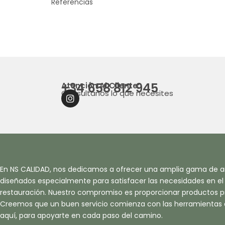
Referencias
+34 658 812 945
Atención Al Cliente:
Consultanos lo que necesites
I
N
S
T
A
G
R
A
En NS CALIDAD, nos dedicamos a ofrecer una amplia gama de ar
M
diseñados especialmente para satisfacer las necesidades en el s
restauración. Nuestro compromiso es proporcionar productos pr
Creemos que un buen servicio comienza con las herramientas
aquí, para apoyarte en cada paso del camino.