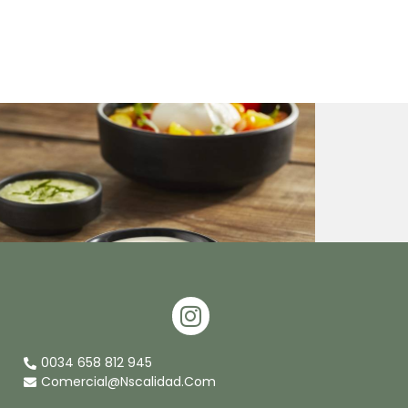
I
N
S
0034 658 812 945
T
Comercial@nscalidad.com
A