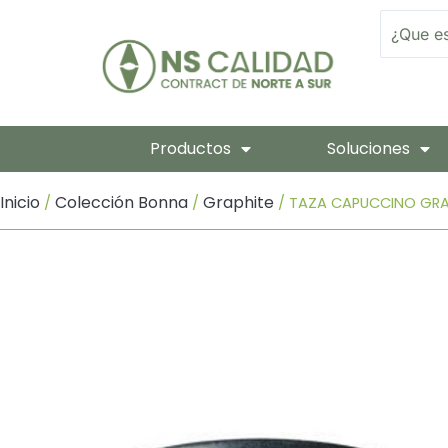
Ir
Search
Al
Contenido
Productos
Soluciones
Inicio
Colección Bonna
Graphite
/
/
/ TAZA CAPUCCINO GRAP