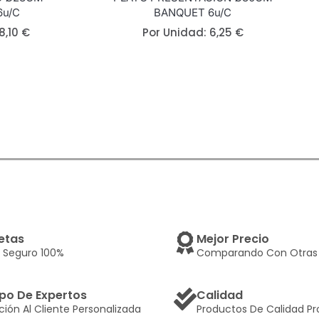
6u/c
BANQUET 6u/c
8,10
€
Por Unidad:
6,25
€
etas
Mejor Precio
 Seguro 100%
Comparando Con Otras 
po De Expertos
Calidad
ción Al Cliente Personalizada
Productos De Calidad Pr