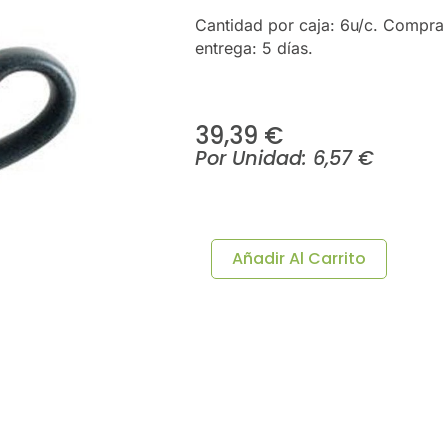
Cantidad por caja: 6u/c. Compra
entrega: 5 días.
39,39
€
Por Unidad:
6,57
€
TAZA
CAPUCCINO
GRAPHITE
Añadir Al Carrito
35cl
6u/c
Cantidad