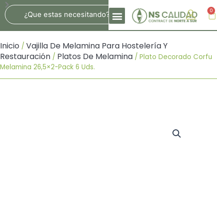
Ir
Search
0
Ca
Al
Contenido
Inicio
Vajilla De Melamina Para Hostelería Y
/
Restauración
Platos De Melamina
/
/ Plato Decorado Corfu
Melamina 26,5×2-Pack 6 Uds.