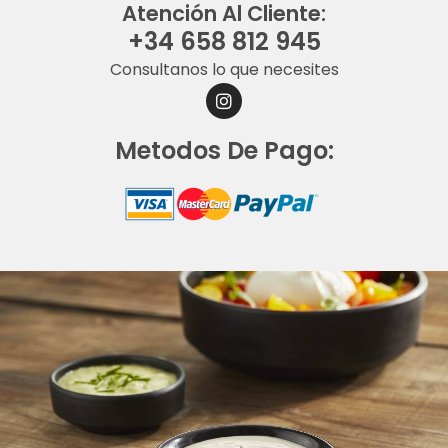
Atención Al Cliente:
+34 658 812 945
Consultanos lo que necesites
I
N
S
Metodos De Pago:
T
A
G
R
A
M