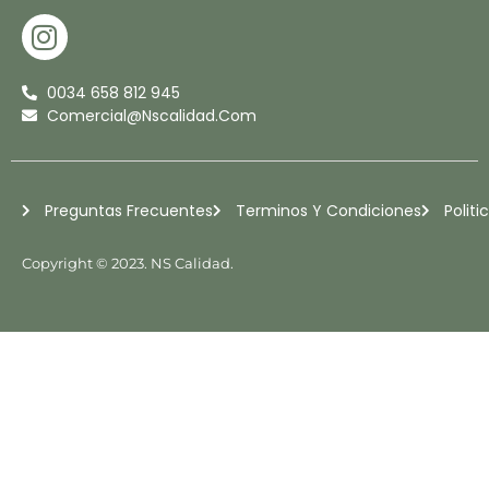
I
N
S
0034 658 812 945
T
Comercial@nscalidad.com
A
G
R
Preguntas Frecuentes
Terminos Y Condiciones
Politi
A
M
Copyright © 2023. NS Calidad.