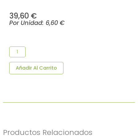
39,60
€
Por Unidad:
6,60
€
Plato
Decorado
Corfu
Melamina
26,5x2-
Añadir Al Carrito
Pack
6
Uds.
Cantidad
Productos Relacionados