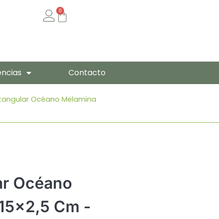
0
Cart
encias
Contacto
ctangular Océano Melamina
ar Océano
15x2,5 Cm -