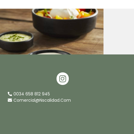
I
N
S
0034 658 812 945
T
Comercial@nscalidad.com
A
G
R
A