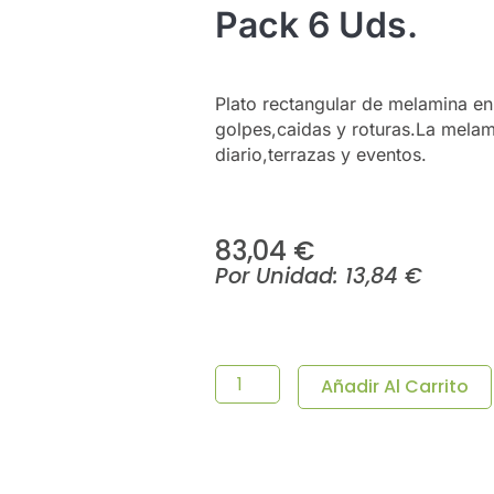
Pack 6 Uds.
Plato rectangular de melamina en 
golpes,caidas y roturas.La melami
diario,terrazas y eventos.
83,04
€
Por Unidad:
13,84
€
Plato
Rectangular
Océano
Añadir Al Carrito
Melamina
29,5x15x2,5
Cm
-
Pack