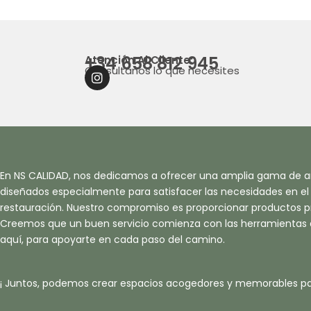
+34 658 812 945
Atención Al Cliente:
Consultanos lo que necesites
I
N
S
T
A
G
R
A
En NS CALIDAD, nos dedicamos a ofrecer una amplia gama de ar
M
diseñados especialmente para satisfacer las necesidades en el s
restauración. Nuestro compromiso es proporcionar productos pr
Creemos que un buen servicio comienza con las herramientas
aquí, para apoyarte en cada paso del camino.
¡ Juntos, podemos crear espacios acogedores y memorables pa