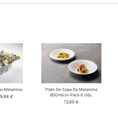
6
Uds.
Cantidad
as Melamina
Plato De Sopa De Melamina
Ø30x6cm-Pack 6 Uds.
79,84
€
72,60
€