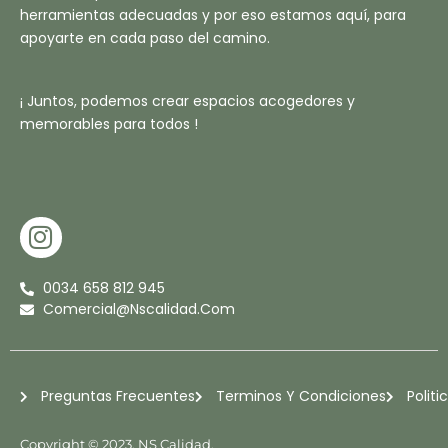
herramientas adecuadas y por eso estamos aquí, para
apoyarte en cada paso del camino.
¡ Juntos, podemos crear espacios acogedores y
memorables para todos !
I
N
S
0034 658 812 945
T
Comercial@nscalidad.com
A
G
R
Preguntas Frecuentes
Terminos Y Condiciones
Politi
A
M
Copyright © 2023. NS Calidad.