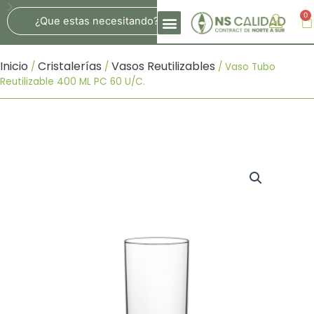
Ir
Search
0
Ca
Al
Contenido
Inicio
Cristalerías
Vasos Reutilizables
/
/
/ Vaso Tubo
Reutilizable 400 ML PC 60 U/c.