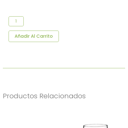
Vaso
Tubo
Reutilizable
400
ML
Añadir Al Carrito
PC
60
U/c.
Cantidad
Productos Relacionados