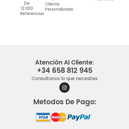
De
Cliente
12.000
Personalizada
Referencias
Atención Al Cliente:
+34 658 812 945
Consultanos lo que necesites
I
N
S
Metodos De Pago:
T
A
G
R
A