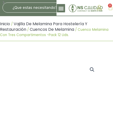
Ir
Search
0
Ca
Al
Contenido
Inicio
Vajilla De Melamina Para Hostelería Y
/
Restauración
Cuencos De Melamina
/
/ Cuenco Melamina
Con Tres Compartimentos -Pack 12 Uds.