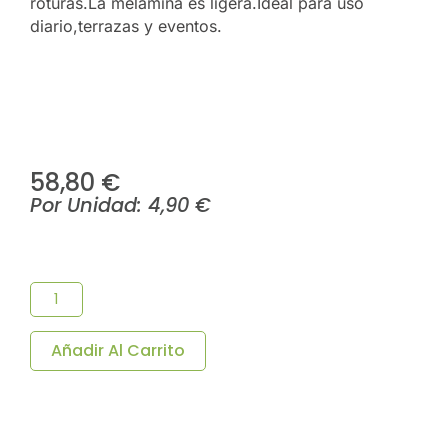
roturas.La melamina es ligera.Ideal para uso
diario,terrazas y eventos.
58,80
€
Por Unidad:
4,90
€
Cuenco
Melamina
Con
Tres
Compartimentos
Añadir Al Carrito
-
Pack
12
Uds.
Cantidad