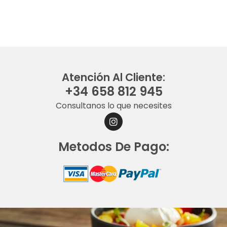
Atención Al Cliente:
+34 658 812 945
Consultanos lo que necesites
I
N
S
Metodos De Pago:
T
A
G
R
A
M