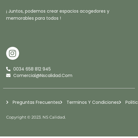
¡ Juntos, podemos crear espacios acogedores y
memorables para todos !
I
N
S
0034 658 812 945
T
Comercial@nscalidad.com
A
G
R
Preguntas Frecuentes
Terminos Y Condiciones
Politi
A
M
Copyright © 2023. NS Calidad.