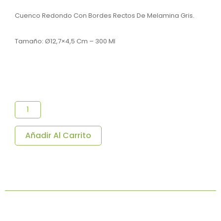
Cuenco Redondo Con Bordes Rectos De Melamina Gris.
Tamaño: Ø12,7×4,5 Cm – 300 Ml
Cuenco
Gris
De
Melamina
Ø12,7x4,5
Añadir Al Carrito
Cm
-
300
Ml
-
Pack
12
Uds.
Cantidad