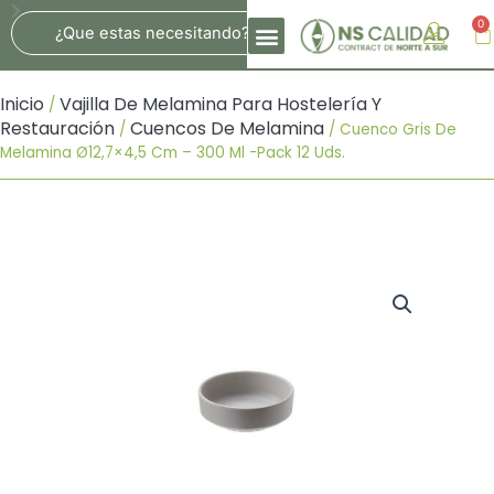
Ir
Search
0
Ca
Al
Contenido
Inicio
Vajilla De Melamina Para Hostelería Y
/
Restauración
Cuencos De Melamina
/
/ Cuenco Gris De
Melamina Ø12,7×4,5 Cm – 300 Ml -Pack 12 Uds.