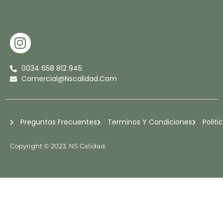
I
N
S
0034 658 812 945
T
Comercial@nscalidad.com
A
G
R
Preguntas Frecuentes
Terminos Y Condiciones
Politi
A
M
Copyright © 2023. NS Calidad.