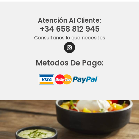
Atención Al Cliente:
+34 658 812 945
Consultanos lo que necesites
I
N
S
Metodos De Pago:
T
A
G
R
A
M