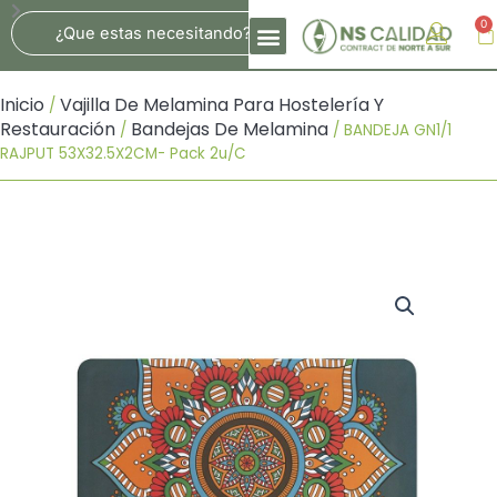
Ir
Search
0
Ca
Al
Contenido
Inicio
Vajilla De Melamina Para Hostelería Y
/
Restauración
Bandejas De Melamina
/
/ BANDEJA GN1/1
RAJPUT 53X32.5X2CM- Pack 2u/c