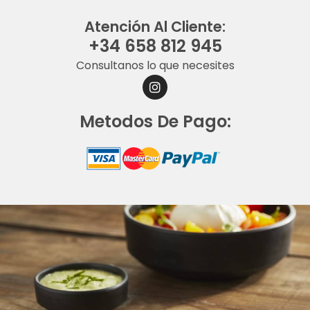
Atención Al Cliente:
+34 658 812 945
Consultanos lo que necesites
I
N
S
Metodos De Pago:
T
A
G
R
A
M