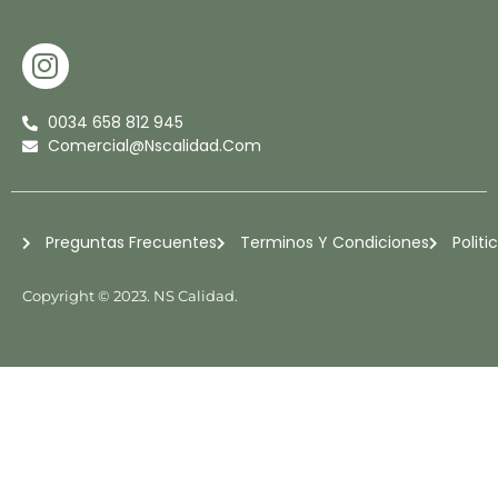
I
N
S
0034 658 812 945
T
Comercial@nscalidad.com
A
G
R
Preguntas Frecuentes
Terminos Y Condiciones
Politi
A
M
Copyright © 2023. NS Calidad.