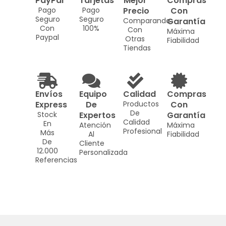
PayPal
Tarjetas
Mejor
Compras
Pago
Pago
Precio
Con
Seguro
Seguro
Comparando
Garantía
Con
100%
Con
Máxima
Paypal
Otras
Fiabilidad
Tiendas
Envíos
Equipo
Calidad
Compras
Express
De
Productos
Con
De
Stock
Expertos
Garantía
Calidad
En
Atención
Máxima
Profesional
Más
Al
Fiabilidad
De
Cliente
12.000
Personalizada
Referencias