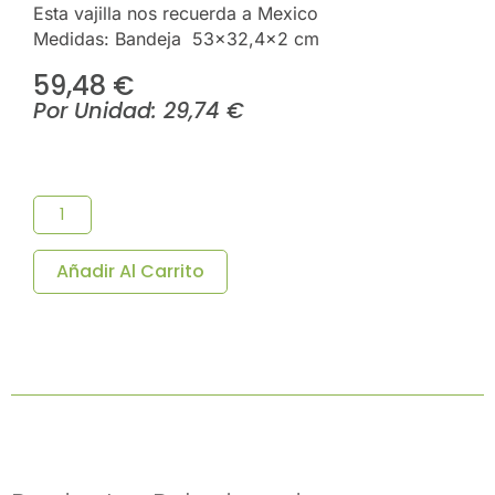
Esta vajilla nos recuerda a Mexico
Medidas: Bandeja 53×32,4×2 cm
59,48
€
Por Unidad:
29,74
€
BANDEJA
GN1/1
RAJPUT
53X32.5X2CM-
Pack
Añadir Al Carrito
2u/c
Cantidad