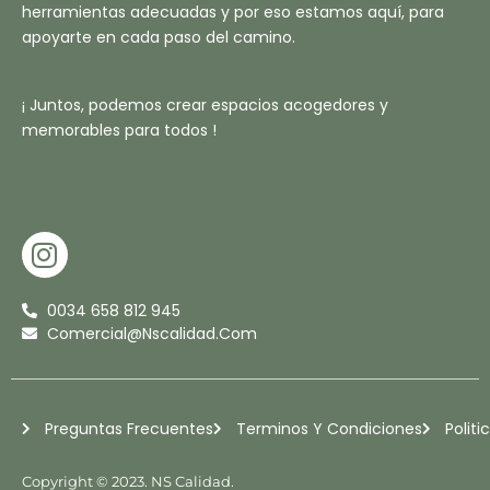
herramientas adecuadas y por eso estamos aquí, para
apoyarte en cada paso del camino.
¡ Juntos, podemos crear espacios acogedores y
memorables para todos !
I
N
S
0034 658 812 945
T
Comercial@nscalidad.com
A
G
R
Preguntas Frecuentes
Terminos Y Condiciones
Politi
A
M
Copyright © 2023. NS Calidad.