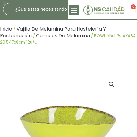
Ir
Search
0
Ca
Al
Contenido
Inicio
Vajilla De Melamina Para Hostelería Y
/
Restauración
Cuencos De Melamina
/
/ BOWL 75cl GUAYABA
20.5x17x8cm 12u/c