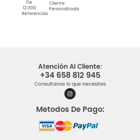
De
Cliente
12.000
Personalizada
Referencias
Atención Al Cliente:
+34 658 812 945
Consultanos lo que necesites
I
N
S
Metodos De Pago:
T
A
G
R
A