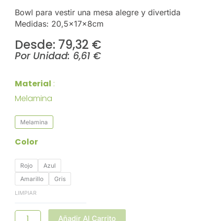
Bowl para vestir una mesa alegre y divertida
Medidas: 20,5x17x8cm
Desde: 
79,32
€
Por Unidad:
6,61
€
BOWL
Material
75cl
Melamina
GUAYABA
20.5x17x8cm
12u/c
Melamina
Cantidad
Color
Rojo
Azul
Amarillo
Gris
LIMPIAR
Añadir Al Carrito