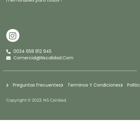
memorables para todos !
I
N
S
0034 658 812 945
T
Comercial@nscalidad.com
A
G
R
Preguntas Frecuentes
Terminos Y Condiciones
Politi
A
M
Copyright © 2023. NS Calidad.