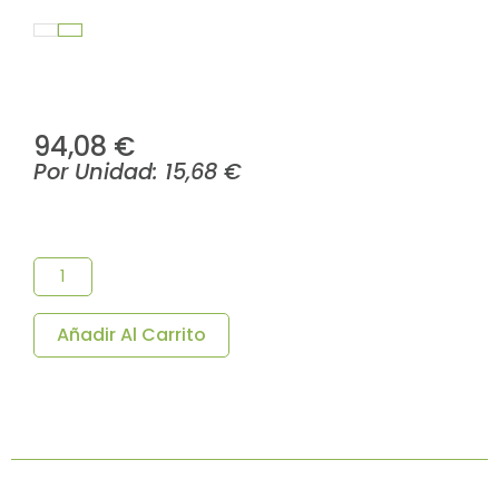
94,08
€
Por Unidad:
15,68
€
Cuenco
Decorado
Corfú
Melamina
30x9
Añadir Al Carrito
Cm-
Pack
6
Uds.
Cantidad