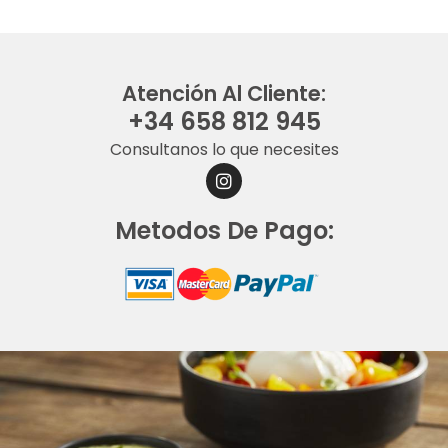
Atención Al Cliente:
+34 658 812 945
Consultanos lo que necesites
I
N
S
Metodos De Pago:
T
A
G
R
A
M