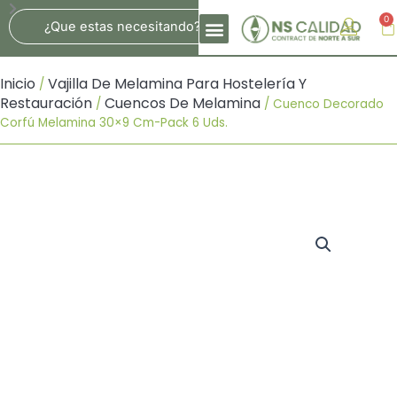
Ir
Search
0
Ca
Al
Contenido
Inicio
Vajilla De Melamina Para Hostelería Y
/
Restauración
Cuencos De Melamina
/
/ Cuenco Decorado
Corfú Melamina 30×9 Cm-Pack 6 Uds.