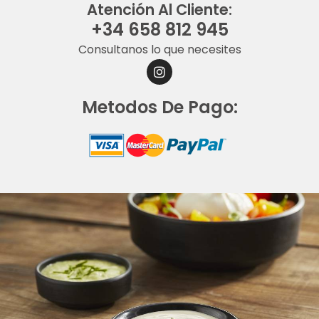
Atención Al Cliente:
+34 658 812 945
Consultanos lo que necesites
I
N
S
Metodos De Pago:
T
A
G
R
A
M