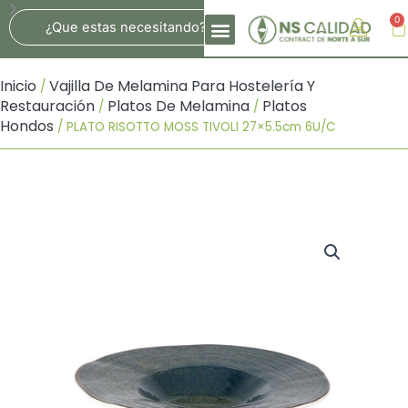
Ir
Search
0
Ca
Al
Contenido
Inicio
Vajilla De Melamina Para Hostelería Y
/
Restauración
Platos De Melamina
Platos
/
/
Hondos
/ PLATO RISOTTO MOSS TIVOLI 27×5.5cm 6U/C