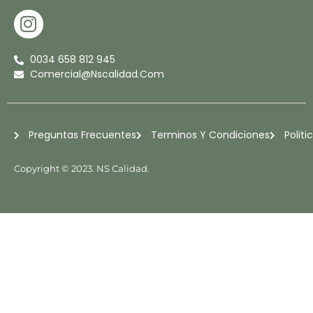
I
N
S
0034 658 812 945
T
Comercial@nscalidad.com
A
G
R
Preguntas Frecuentes
Terminos Y Condiciones
Politi
A
M
Copyright © 2023. NS Calidad.