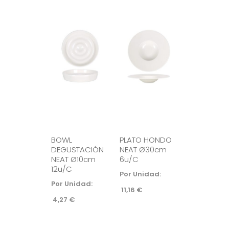
BOWL
PLATO HONDO
DEGUSTACIÓN
NEAT Ø30cm
NEAT Ø10cm
6u/c
12u/c
Por Unidad:
Por Unidad:
11,16
€
4,27
€