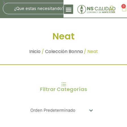
Ir
Search
0
Ca
Al
Contenido
Neat
Inicio
/
Colección Bonna
/ Neat
Filtrar Categorías