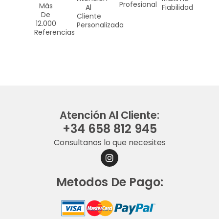
Profesional
Más
Al
Fiabilidad
De
Cliente
12.000
Personalizada
Referencias
Atención Al Cliente:
+34 658 812 945
Consultanos lo que necesites
I
N
S
Metodos De Pago:
T
A
G
R