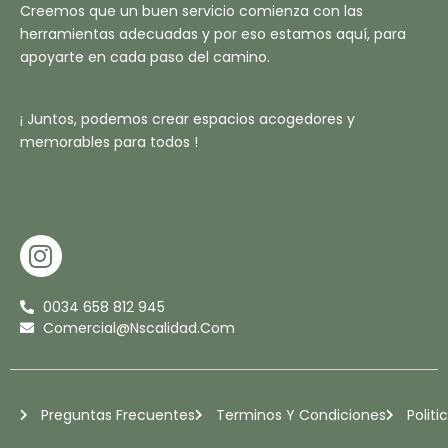
Creemos que un buen servicio comienza con las
herramientas adecuadas y por eso estamos aquí, para
apoyarte en cada paso del camino.
¡ Juntos, podemos crear espacios acogedores y
memorables para todos !
I
N
S
0034 658 812 945
T
Comercial@nscalidad.com
A
G
R
Preguntas Frecuentes
Terminos Y Condiciones
Politi
A