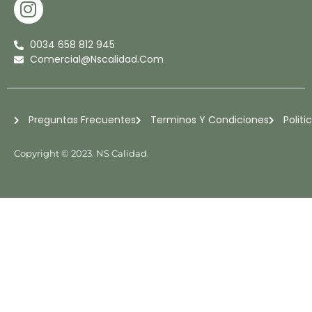
I
N
S
0034 658 812 945
T
Comercial@nscalidad.com
A
G
R
Preguntas Frecuentes
Terminos Y Condiciones
Politi
A
M
Copyright © 2023. NS Calidad.