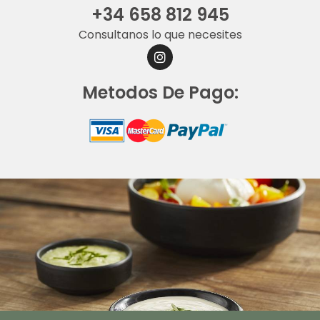
+34 658 812 945
Consultanos lo que necesites
I
N
S
Metodos De Pago:
T
A
G
R
A
M