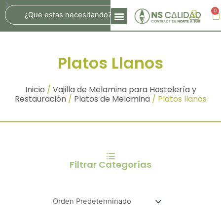
Ir
Search
0
Ca
Al
Contenido
Platos Llanos
Inicio
/
Vajilla de Melamina para Hostelería y
Restauración
/
Platos de Melamina
/ Platos llanos
Filtrar Categorías