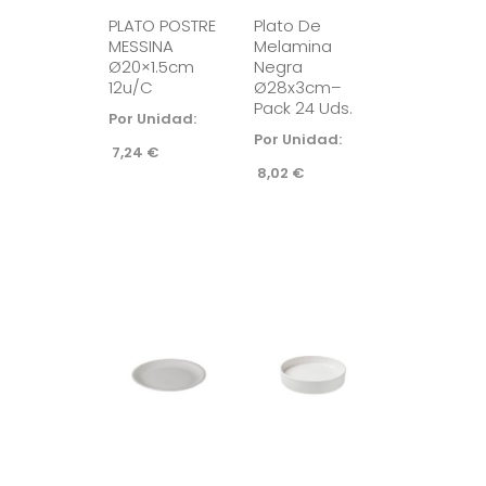
PLATO POSTRE
Plato De
MESSINA
Melamina
Ø20×1.5cm
Negra
12u/c
Ø28x3cm–
Pack 24 Uds.
Por Unidad:
Por Unidad:
7,24
€
8,02
€