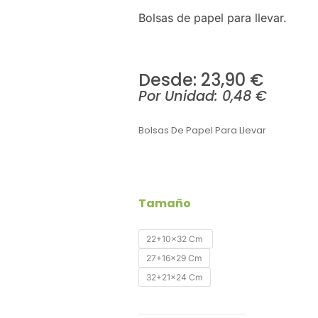
Bolsas de papel para llevar.
Desde: 
23,90
€
Por Unidad:
0,48
€
Bolsas De Papel Para Llevar
Bolsas
Tamaño
De
Papel
Para
22+10x32 Cm
Llevar-
27+16x29 Cm
Pack
32+21x24 Cm
250Uds.
Cantidad