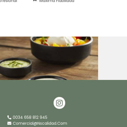
ofesional
Máxima Fiabilidad
I
N
S
0034 658 812 945
T
Comercial@nscalidad.com