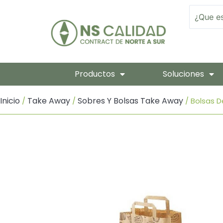
Ir
Search
Al
Contenido
Productos
Soluciones
Inicio
Take Away
Sobres Y Bolsas Take Away
/
/
/ Bolsas D