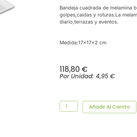
Bandeja cuadrada de melamina bl
golpes,caidas y roturas.La melami
diario,terrazas y eventos.
Medida:17x17x2 cm
118,80
€
Por Unidad:
4,95
€
Bandeja
Cuadrada
Nube
Añadir Al Carrito
De
Melamina–
Pack
24
Uds.