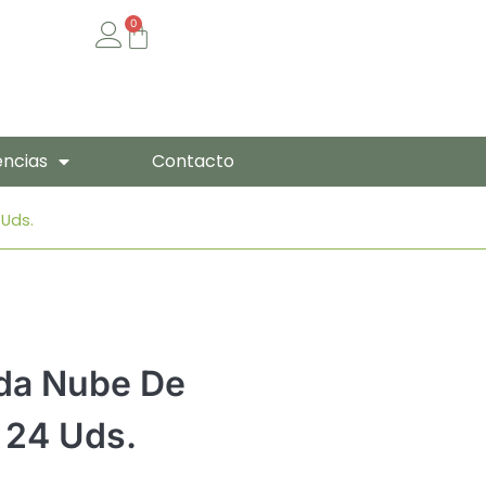
0
Cart
encias
Contacto
Uds.
da Nube De
 24 Uds.