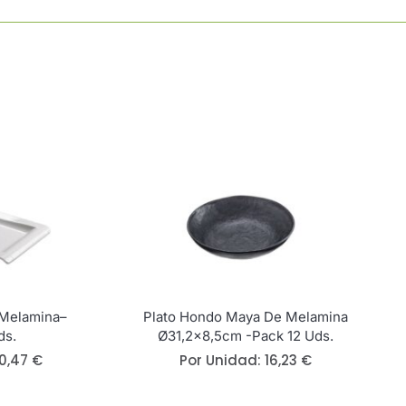
Cantidad
 Melamina–
Plato Hondo Maya De Melamina
ds.
Ø31,2×8,5cm -Pack 12 Uds.
10,47
€
Por Unidad:
16,23
€