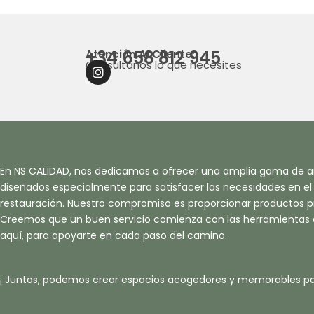
+34 658 812 945
Atención Al Cliente:
Consultanos lo que necesites
I
N
S
T
A
G
R
A
En NS CALIDAD, nos dedicamos a ofrecer una amplia gama de ar
M
diseñados especialmente para satisfacer las necesidades en el s
restauración. Nuestro compromiso es proporcionar productos pr
Creemos que un buen servicio comienza con las herramientas
aquí, para apoyarte en cada paso del camino.
¡ Juntos, podemos crear espacios acogedores y memorables pa