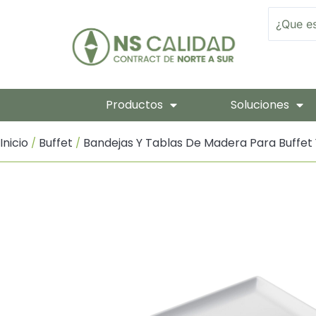
Ir
Search
Al
Contenido
Productos
Soluciones
Inicio
Buffet
Bandejas Y Tablas De Madera Para Buffet 
/
/