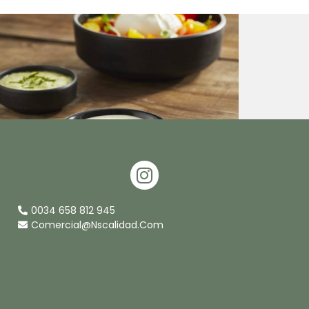
I
N
S
0034 658 812 945
T
Comercial@nscalidad.com
A
G
R
A