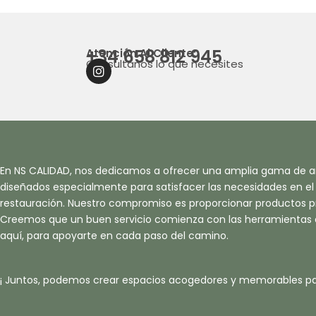
+34 658 812 945
Atención Al Cliente:
Consultanos lo que necesites
I
N
S
T
A
G
R
A
En NS CALIDAD, nos dedicamos a ofrecer una amplia gama de ar
M
diseñados especialmente para satisfacer las necesidades en el s
restauración. Nuestro compromiso es proporcionar productos pr
Creemos que un buen servicio comienza con las herramientas
aquí, para apoyarte en cada paso del camino.
¡ Juntos, podemos crear espacios acogedores y memorables pa