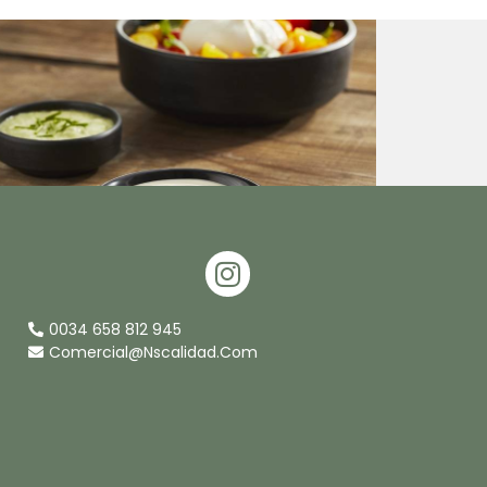
I
N
S
0034 658 812 945
T
Comercial@nscalidad.com
A
G
R
A