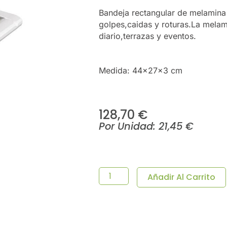
Bandeja rectangular de melamina
golpes,caidas y roturas.La melami
diario,terrazas y eventos.
Medida: 44x27x3 cm
128,70
€
Por Unidad:
21,45
€
Bandeja
Le
Perle
Añadir Al Carrito
Melamina–
Pack
6
Uds.
Cantidad