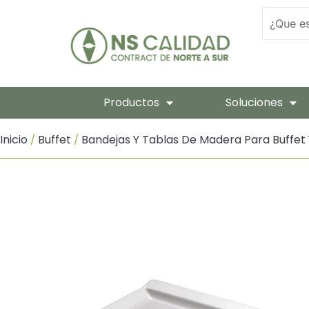
Ir
Search
Al
Contenido
Productos
Soluciones
Inicio
Buffet
Bandejas Y Tablas De Madera Para Buffet 
/
/