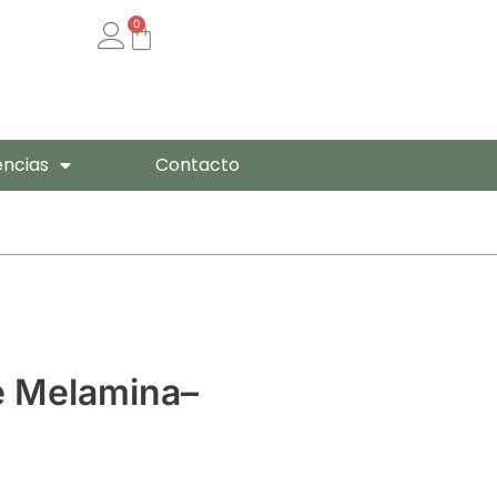
0
Cart
encias
Contacto
e Melamina–