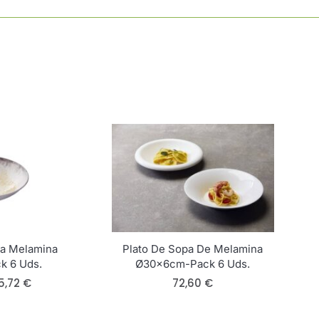
ia Melamina
Plato De Sopa De Melamina
k 6 Uds.
Ø30x6cm-Pack 6 Uds.
5,72
€
72,60
€