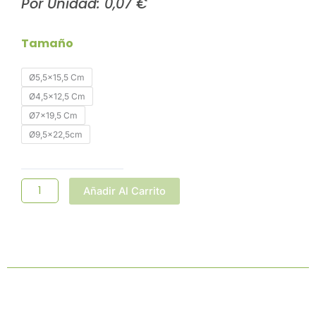
Por Unidad:
0,07
€
Cono
Tamaño
De
Madera-
Ø5,5x15,5 Cm
Pack
2.000
Ø4,5x12,5 Cm
Uds.
Ø7x19,5 Cm
Cantidad
Ø9,5x22,5cm
Añadir Al Carrito