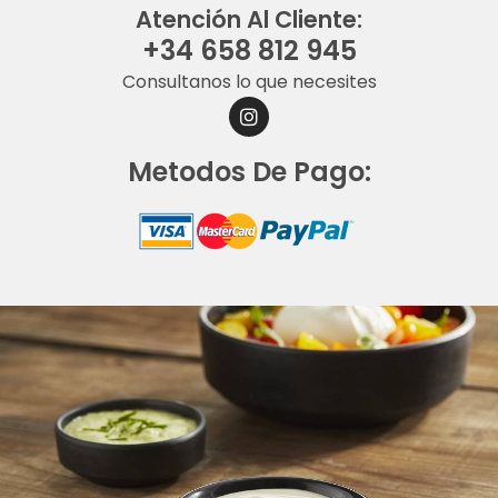
Atención Al Cliente:
+34 658 812 945
Consultanos lo que necesites
I
N
S
Metodos De Pago:
T
A
G
R
A
M