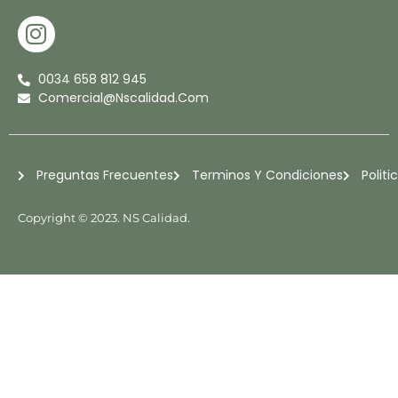
I
N
S
0034 658 812 945
T
Comercial@nscalidad.com
A
G
R
Preguntas Frecuentes
Terminos Y Condiciones
Politi
A
M
Copyright © 2023. NS Calidad.