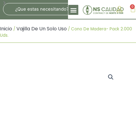
Ir
Search
0
Ca
Al
Contenido
Inicio
Vajilla De Un Solo Uso
/
/ Cono De Madera- Pack 2.000
Uds.