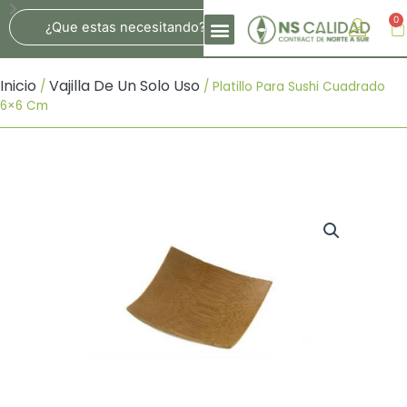
Ir
Search
0
Ca
Al
Contenido
Inicio
Vajilla De Un Solo Uso
/
/ Platillo Para Sushi Cuadrado
6×6 Cm