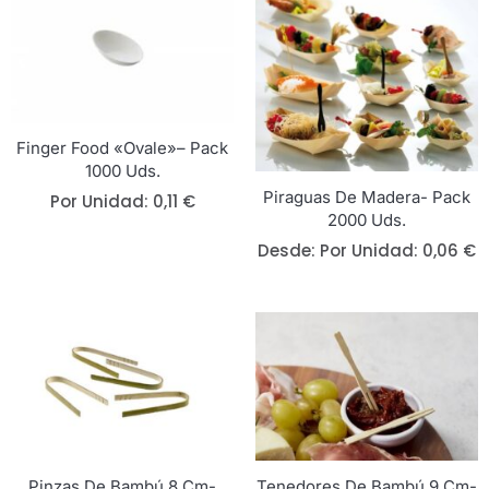
Finger Food «Ovale»– Pack
1000 Uds.
Piraguas De Madera- Pack
Por Unidad:
0,11
€
2000 Uds.
Desde: 
Por Unidad:
0,06
€
Pinzas De Bambú 8 Cm-
Tenedores De Bambú 9 Cm-