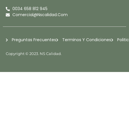
S
0034 658 812 945
T
Comercial@nscalidad.com
A
G
R
Preguntas Frecuentes
Terminos Y Condiciones
Politi
A
M
Copyright © 2023. NS Calidad.