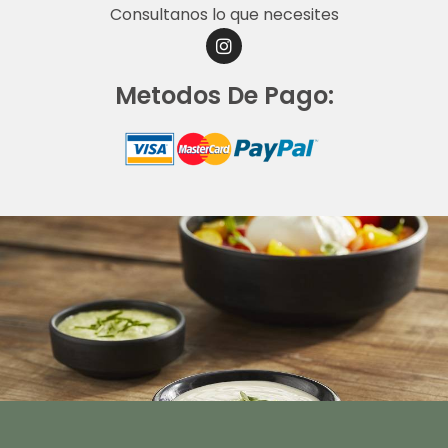
Consultanos lo que necesites
I
N
S
Metodos De Pago:
T
A
G
R
A
M