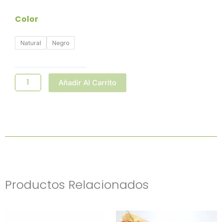
Platillo
Color
Para
Sushi
Natural
Negro
Cuadrado
6x6
Cm
Cantidad
Añadir Al Carrito
Productos Relacionados