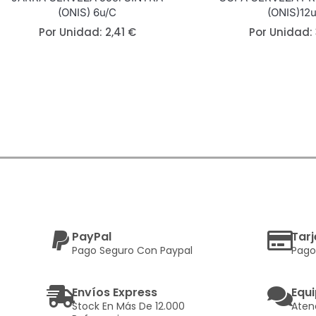
(ONIS) 6u/c
(ONIS)12
Por Unidad:
2,41
€
Por Unidad:
PayPal
Tarj
Pago Seguro Con Paypal
Pago
Envíos Express
Equi
Stock En Más De 12.000
Aten