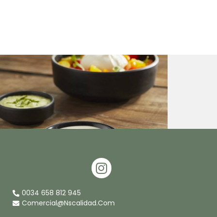
I
N
S
0034 658 812 945
T
Comercial@nscalidad.com
A