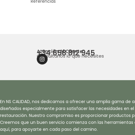
Referencias
+34 658 812 945
Atención Al Cliente:
Consultanos lo que necesites
I
N
S
T
A
G
R
A
En NS CALIDAD, nos dedicamos a ofrecer una amplia gama de ar
M
diseñados especialmente para satisfacer las necesidades en el s
restauración. Nuestro compromiso es proporcionar productos pr
Creemos que un buen servicio comienza con las herramientas
aquí, para apoyarte en cada paso del camino.