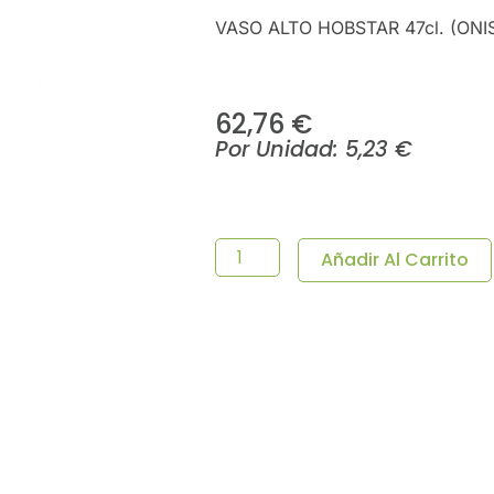
VASO ALTO HOBSTAR 47cl. (ONIS
62,76
€
Por Unidad:
5,23
€
VASO
ALTO
HOBSTAR
Añadir Al Carrito
47cl.
(ONIS)12u/c
Cantidad