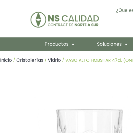
Ir
Search
Al
Contenido
Productos
Soluciones
Inicio
Cristalerías
Vidrio
/
/
/ VASO ALTO HOBSTAR 47cl. (ONI