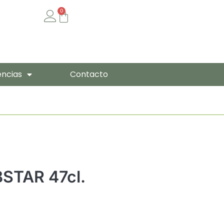
0
Cart
encias
Contacto
STAR 47cl.