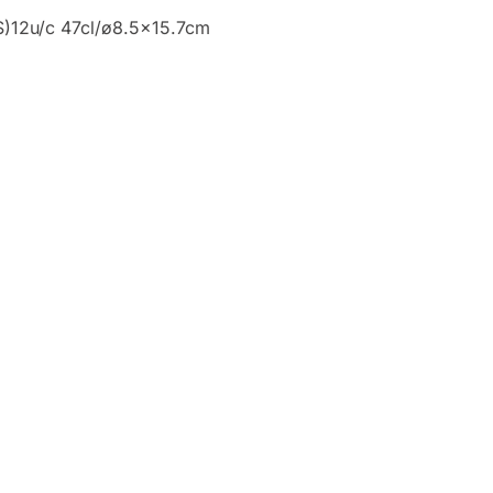
)12u/c 47cl/ø8.5×15.7cm