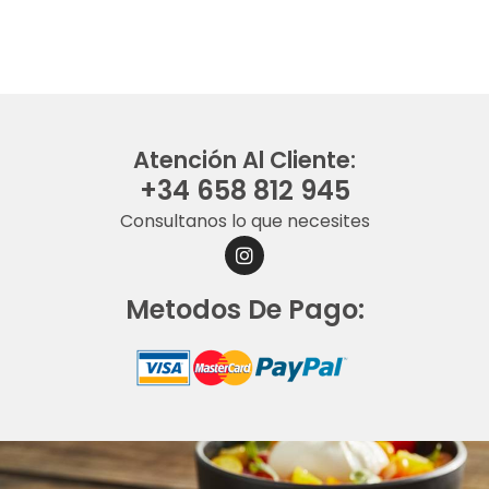
Atención Al Cliente:
+34 658 812 945
Consultanos lo que necesites
I
N
S
Metodos De Pago:
T
A
G
R
A
M