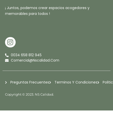
¡ Juntos, podemos crear espacios acogedores y
memorables para todos !
I
N
S
0034 658 812 945
T
Comercial@nscalidad.com
A
G
R
Preguntas Frecuentes
Terminos Y Condiciones
Politi
A
M
Copyright © 2023. NS Calidad.