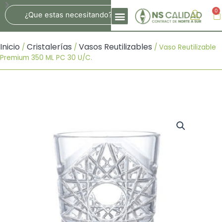
Ir
Search
0
Ca
Al
Contenido
Inicio
Cristalerías
Vasos Reutilizables
/
/
/ Vaso Reutilizable
Premium 350 ML PC 30 U/c.