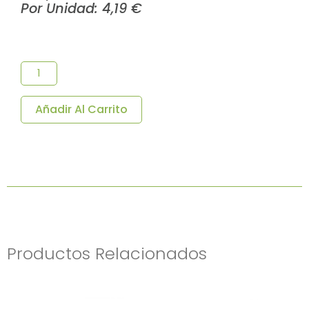
Por Unidad:
4,19
€
Vaso
Reutilizable
Premium
350
ML
Añadir Al Carrito
PC
30
U/c.
Cantidad
Productos Relacionados