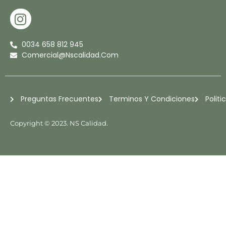
I
N
S
0034 658 812 945
T
Comercial@nscalidad.com
A
G
R
Preguntas Frecuentes
Terminos Y Condiciones
Politi
A
M
Copyright © 2023. NS Calidad.