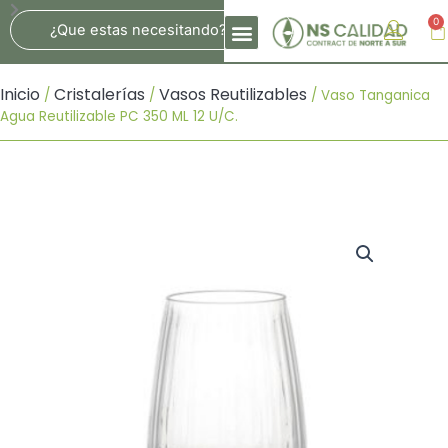
Ir
Search
0
Ca
Al
Contenido
Inicio
Cristalerías
Vasos Reutilizables
/
/
/ Vaso Tanganica
Agua Reutilizable PC 350 ML 12 U/c.