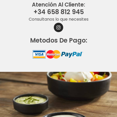
Atención Al Cliente:
+34 658 812 945
Consultanos lo que necesites
I
N
S
Metodos De Pago:
T
A
G
R
A
M