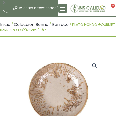
Ir
Search
0
Ca
Al
Contenido
Inicio
Colección Bonna
Barroco
/
/
/ PLATO HONDO GOURMET
BARROCO I Ø23x4cm 6u/c