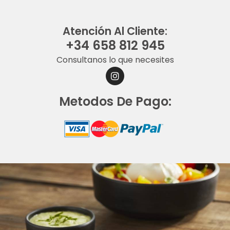
Atención Al Cliente:
+34 658 812 945
Consultanos lo que necesites
I
N
S
Metodos De Pago:
T
A
G
R
A
M