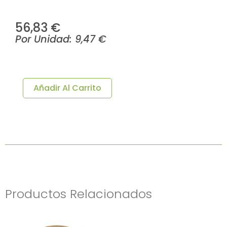
56,83
€
Por Unidad:
9,47
€
PLATO
HONDO
GOURMET
Añadir Al Carrito
BARROCO
I
Ø23x4cm
6u/c
Cantidad
Productos Relacionados