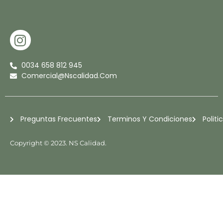
I
N
S
0034 658 812 945
T
Comercial@nscalidad.com
A
G
R
Preguntas Frecuentes
Terminos Y Condiciones
Politi
A
M
Copyright © 2023. NS Calidad.