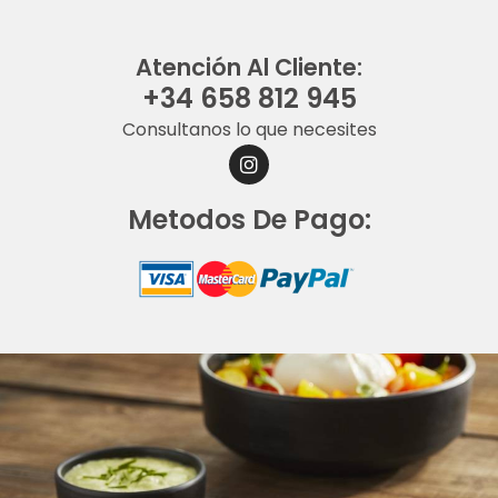
Atención Al Cliente:
+34 658 812 945
Consultanos lo que necesites
I
N
S
Metodos De Pago:
T
A
G
R
A
M