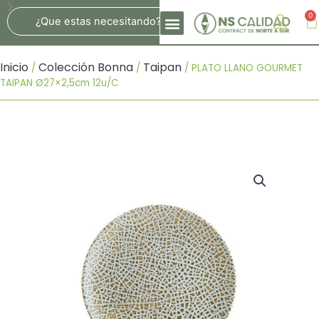
Ir
Search
0
Ca
Al
Contenido
Inicio
Colección Bonna
Taipan
/
/
/ PLATO LLANO GOURMET
TAIPAN Ø27×2,5cm 12u/c