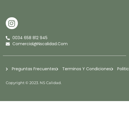
I
N
S
0034 658 812 945
T
Comercial@nscalidad.com
A
G
R
Preguntas Frecuentes
Terminos Y Condiciones
Politi
A
M
Copyright © 2023. NS Calidad.