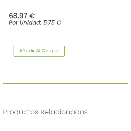
68,97
€
Por Unidad:
5,75
€
PLATO
LLANO
GOURMET
Añadir Al Carrito
TAIPAN
Ø27x2,5cm
12u/c
Cantidad
Productos Relacionados