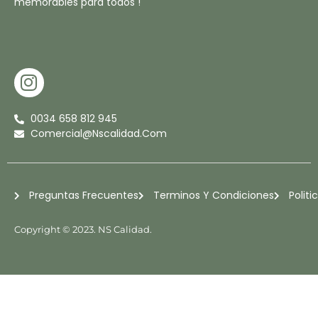
memorables para todos !
I
N
S
0034 658 812 945
T
Comercial@nscalidad.com
A
G
R
Preguntas Frecuentes
Terminos Y Condiciones
Politi
A
M
Copyright © 2023. NS Calidad.