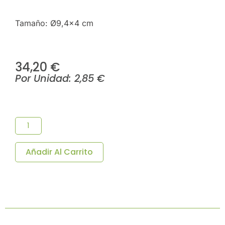
Tamaño: Ø9,4×4 cm
34,20
€
Por Unidad:
2,85
€
Cuenco
Galaxia
De
Melamina
Ø9,4x4
Añadir Al Carrito
Cm-
Pack
12
Uds.
Cantidad