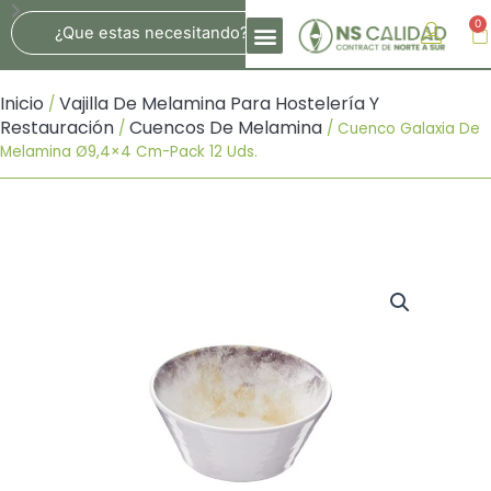
Ir
Search
0
Ca
Al
Contenido
Inicio
Vajilla De Melamina Para Hostelería Y
/
Restauración
Cuencos De Melamina
/
/ Cuenco Galaxia De
Melamina Ø9,4×4 Cm-Pack 12 Uds.