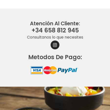
Atención Al Cliente:
+34 658 812 945
Consultanos lo que necesites
I
N
S
Metodos De Pago:
T
A
G
R
A
M