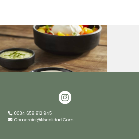
I
N
S
0034 658 812 945
T
Comercial@nscalidad.com
A
G