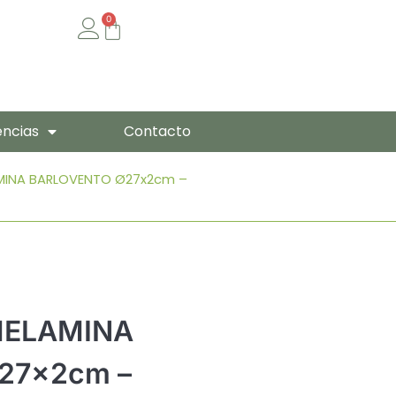
0
Cart
encias
Contacto
MINA BARLOVENTO Ø27x2cm –
MELAMINA
27x2cm –