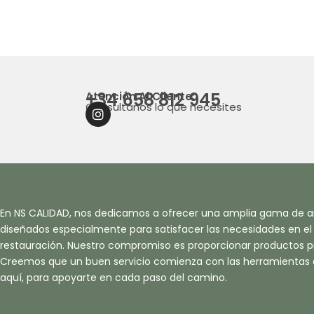
+34 658 812 945
Atención Al Cliente:
Consultanos lo que necesites
I
N
S
T
A
G
R
A
En NS CALIDAD, nos dedicamos a ofrecer una amplia gama de ar
M
diseñados especialmente para satisfacer las necesidades en el s
restauración. Nuestro compromiso es proporcionar productos pr
Creemos que un buen servicio comienza con las herramientas
aquí, para apoyarte en cada paso del camino.