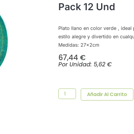
Pack 12 Und
Plato llano en color verde , idea
estilo alegre y divertido en cualq
Medidas: 27x2cm
67,44
€
Por Unidad:
5,62
€
PLATO
LLANO
MELAMINA
Añadir Al Carrito
BARLOVENTO
Ø27x2cm
-
Pack
12
Und